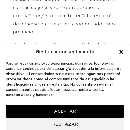
sientan seguras y cómodas porque sus
compañeros/as pueden hacer “el ejercicio”
de ponerse en su piel, dejando de lado todo
prejuicio.
Desde el área de Seguridad y Salud de Grup
Gestionar consentimiento
Montaner, trabajamos para estudiar los
posibles riesgos de salud mental a los que
Para ofrecer las mejores experiencias, utilizamos tecnologías
se enfrentan nuestros trabajadores/as y
como las cookies para almacenar y/o acceder a la información del
dispositivo. El consentimiento de estas tecnologías nos permitirá
aplicar mejoras que velen por su seguridad,
procesar datos como el comportamiento de navegación o las
identificaciones únicas en este sitio. No consentir o retirar el
física y mental.
consentimiento, puede afectar negativamente a ciertas
características y funciones.
Reducción del 78% de los accidentes
laborales
Otra de las mejoras que hemos conseguido
ACEPTAR
en Grup Montaner en materia de Seguridad y
Salud en el trabajo, y relacionada con la
RECHAZAR