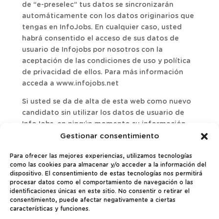
de “e-preselec” tus datos se sincronizarán
automáticamente con los datos originarios que
tengas en InfoJobs. En cualquier caso, usted
habrá consentido el acceso de sus datos de
usuario de Infojobs por nosotros con la
aceptación de las condiciones de uso y política
de privacidad de ellos. Para más información
acceda a www.infojobs.net
Si usted se da de alta de esta web como nuevo
candidato sin utilizar los datos de usuario de
InfoJobs, en ningún momento su información
será compartida con InfoJobs.
Gestionar consentimiento
POLÍTICA DE PRIVACIDAD
Para ofrecer las mejores experiencias, utilizamos tecnologías
o PROTECCIÓN DE DATOS
como las cookies para almacenar y/o acceder a la información del
dispositivo. El consentimiento de estas tecnologías nos permitirá
procesar datos como el comportamiento de navegación o las
La visita a la Web no implica que el usuario se
identificaciones únicas en este sitio. No consentir o retirar el
registre o que deba facilitar datos de carácter
consentimiento, puede afectar negativamente a ciertas
personal. Cuando deba suministrarlos, el sitio
características y funciones.
Web informa sobre el carácter voluntario u