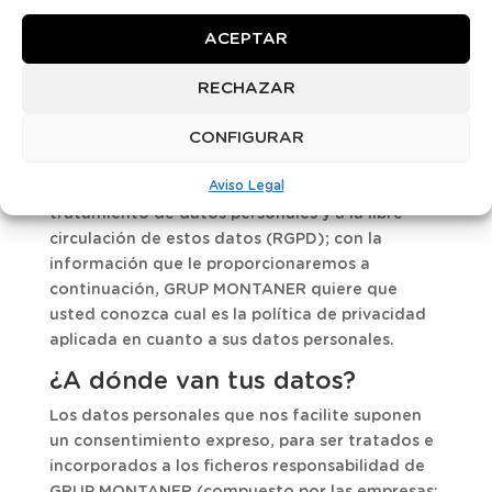
obligatorio de la entrega de los datos, con el
ACEPTAR
símbolo [*]. Para disfrutar determinados
servicios el usuario debe registrarse.
RECHAZAR
De conformidad al Reglamento EU 2016/679 del
CONFIGURAR
Parlamento Europeo y del Consejo, de 27 de
abril de 2016, relativo a la protección de las
Aviso Legal
personas físicas en lo que respecta al
tratamiento de datos personales y a la libre
circulación de estos datos (RGPD); con la
información que le proporcionaremos a
continuación, GRUP MONTANER quiere que
usted conozca cual es la política de privacidad
aplicada en cuanto a sus datos personales.
¿A dónde van tus datos?
Los datos personales que nos facilite suponen
un consentimiento expreso, para ser tratados e
incorporados a los ficheros responsabilidad de