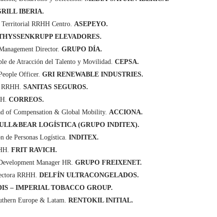
RILL IBERIA.
 Territorial RRHH Centro.
ASEPEYO.
THYSSENKRUPP ELEVADORES.
Management Director.
GRUPO DÍA.
le de Atracción del Talento y Movilidad.
CEPSA.
People Officer.
GRI RENEWABLE INDUSTRIES.
e RRHH.
SANITAS SEGUROS.
HH.
CORREOS.
d of Compensation & Global Mobility.
ACCIONA.
ULL&BEAR LOGÍSTICA (GRUPO INDITEX).
n de Personas Logística.
INDITEX.
RHH.
FRIT RAVICH.
Development Manager HR.
GRUPO FREIXENET.
ectora RRHH.
DELFÍN ULTRACONGELADOS.
IS – IMPERIAL TOBACCO GROUP.
uthern Europe & Latam.
RENTOKIL INITIAL.