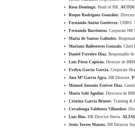
Rosa Domingo.
Head of HR.
AUTOG
Roque Rodríguez González.
Director
Fernando Antón Gutiérrez.
CHRO.
Fernando Barrientos.
Corporate HR 
María de Santos Galíndez.
Responsab
Mariano Ballesteros Gonzalo.
Chief 
Daniel Ferreiro Díaz.
Responsable d
Luis Pérez Capitán.
Director de RR
Evelyn García García.
Corporate Hea
Ana Mª García Agra.
HR Director.
P
Manuel Antonio Estévez Díaz.
Gestió
María Saló Aguilar.
Directora de R
Cristina García Brunet.
Training & 
Covadonga Valdueza Villaseñor.
Dir
Luis Blas.
HR Director Iberia.
ALTAD
Jesús Torres Mateos.
HR Director So