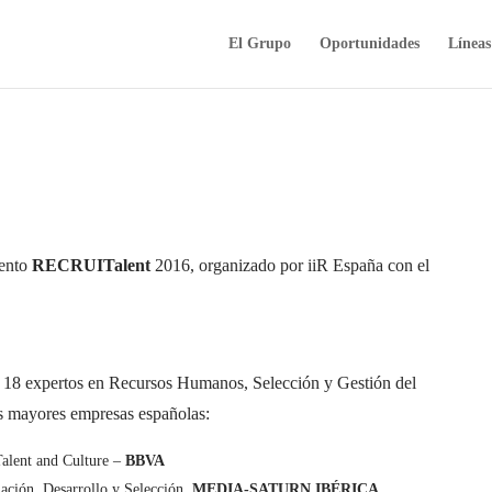
El Grupo
Oportunidades
Líneas
vento
RECRUITalent
2016, organizado por iiR España con el
e 18 expertos en Recursos Humanos, Selección y Gestión del
as mayores empresas españolas:
alent and Culture –
BBVA
ción, Desarrollo y Selección.
MEDIA-SATURN IBÉRICA.